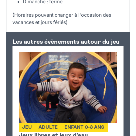
Dimanche : fermé
(Horaires pouvant changer à l'occasion des
vacances et jours fériés)
Leaflet
|
©
OpenStreetMap
+
Les autres évènements autour du jeu
−
JEU
ADULTE
ENFANT 0-3 ANS
Jeux libres et jeux d'eau