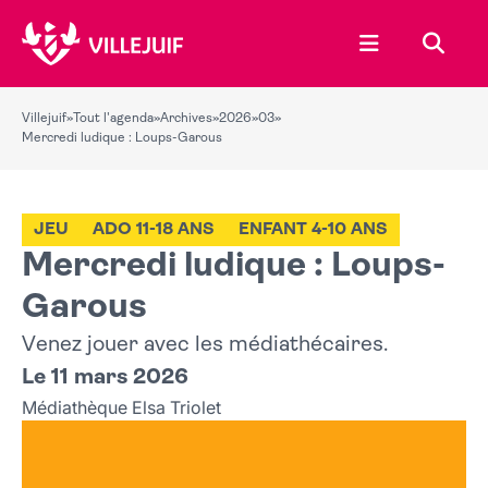
Ouvrir le menu
Recher
Villejuif
»
Tout l'agenda
»
Archives
»
2026
»
03
»
Mercredi ludique : Loups-Garous
JEU
ADO 11-18 ANS
ENFANT 4-10 ANS
Mercredi ludique : Loups-
Garous
Venez jouer avec les médiathécaires.
Le 11 mars 2026
Médiathèque Elsa Triolet