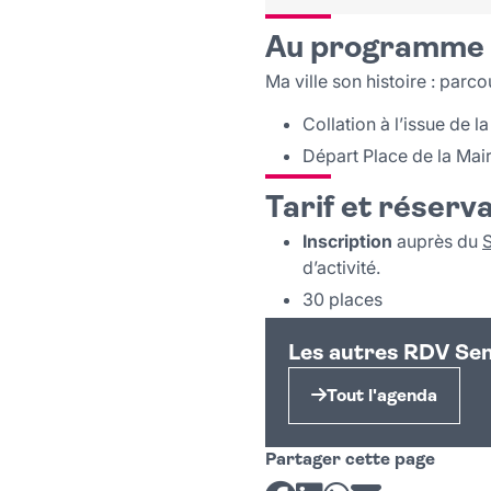
Au programme
Ma ville son histoire : parc
Collation à l’issue de la
Départ Place de la Mair
Tarif et réserv
Inscription
auprès du
d’activité.
30 places
Les autres RDV Sen
Tout l'agenda
Partager cette page
Partager sur Facebook
Partager sur LinkedI
Partager sur Wh
Partager par 