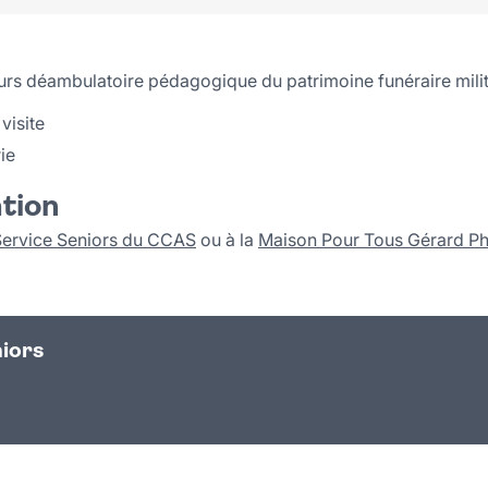
ours déambulatoire pédagogique du patrimoine funéraire militai
 visite
ie
ation
Service Seniors du CCAS
ou à la
Maison Pour Tous Gérard Ph
iors
n
atsapp
courriel