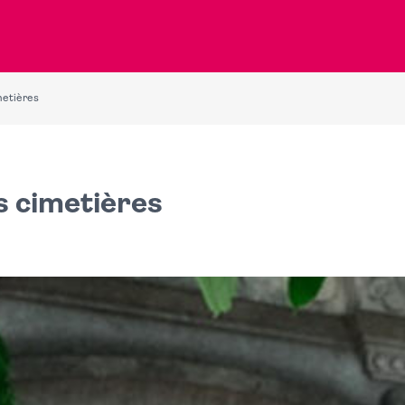
metières
s cimetières