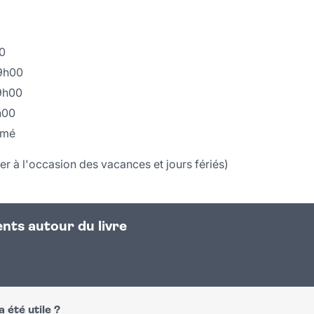
00
19h00
19h00
h00
ermé
r à l'occasion des vacances et jours fériés)
nts autour du livre
 été utile ?