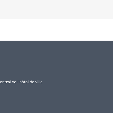
n
atsapp
courriel
tral de l'hôtel de ville.