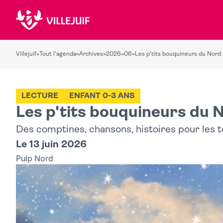
Villejuif
»
Tout l'agenda
»
Archives
»
2026
»
06
»
Les p'tits bouquineurs du Nord
LECTURE
ENFANT 0-3 ANS
Les p'tits bouquineurs du 
Des comptines, chansons, histoires pour les to
Le 13 juin 2026
Pulp Nord