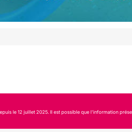
uis le 12 juillet 2025. Il est possible que l'information prése