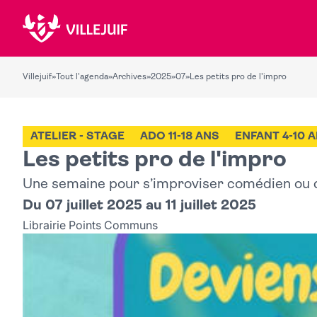
Villejuif
»
Tout l'agenda
»
Archives
»
2025
»
07
»
Les petits pro de l'impro
ATELIER - STAGE
ADO 11-18 ANS
ENFANT 4-10 
Les petits pro de l'impro
Une semaine pour s’improviser comédien ou 
Du 07 juillet 2025 au 11 juillet 2025
Librairie Points Communs