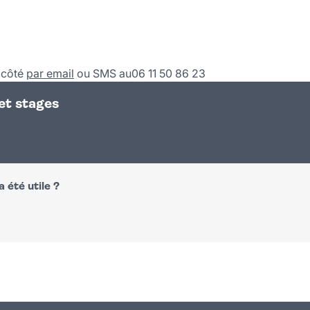
à côté
par email
ou SMS au06 11 50 86 23
 et stages
 été utile ?
n
atsapp
courriel