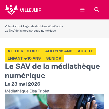
Ouvrir le menu
Recher
Villejuif
»
Tout l'agenda
»
Archives
»
2026
»
05
»
Le SAV de la médiathèque numérique
ATELIER - STAGE
ADO 11-18 ANS
ADULTE
ENFANT 4-10 ANS
SENIOR
Le SAV de la médiathèque
numérique
Le 23 mai 2026
Médiathèque Elsa Triolet