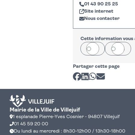
01 43 90 25 25
Site internet
Nous contacter
+
−
Cette information vous a
Oui
Non
Partager cette page
Partager sur Facebook
Partager sur LinkedI
Partager sur Wh
Partager par 
Mairie de la Ville de Villejuif
1 esplanade Pierre-Yves Cosnier - 94807 Villejuif
01 45 59 20 00
Du lundi au mercredi : 8h30-12h00 / 13h30-18h00