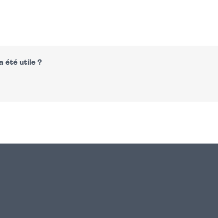
 été utile ?
n
atsapp
courriel