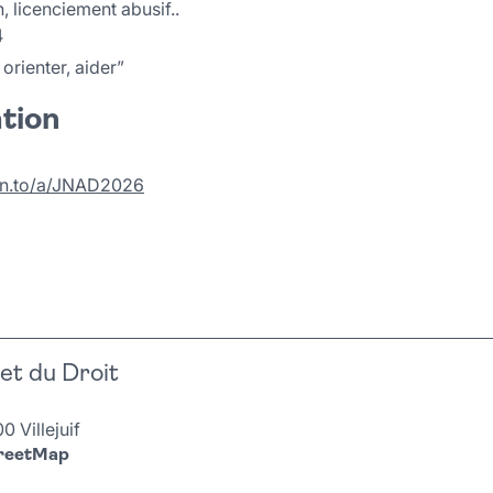
 licenciement abusif..
4
 orienter, aider”
ation
pn.to/a/JNAD2026
et du Droit
 Villejuif
treetMap