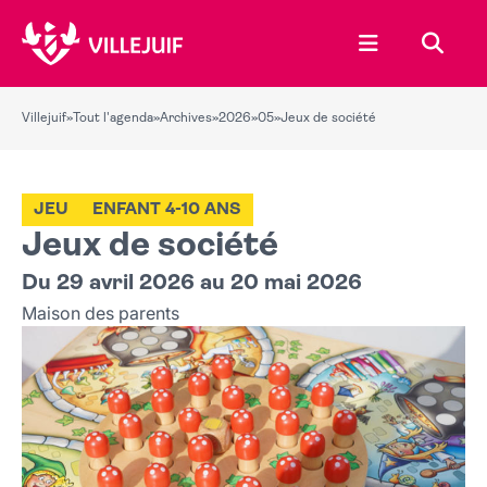
Ouvrir le menu
Recher
Villejuif
»
Tout l'agenda
»
Archives
»
2026
»
05
»
Jeux de société
JEU
ENFANT 4-10 ANS
Jeux de société
Du 29 avril 2026 au 20 mai 2026
Maison des parents