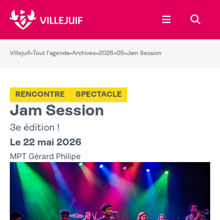
Ouvrir le menu
Recher
Villejuif
»
Tout l'agenda
»
Archives
»
2026
»
05
»
Jam Session
RENCONTRE
SPECTACLE
Jam Session
3e édition !
Le 22 mai 2026
MPT Gérard Philipe