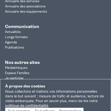
Annuaire des services
Annuaire des associations
Annuaire des équipements
Communication
Actualités
Longs formats
Agenda
Publications
Nos autres sites
Médiathèques
Espace Familles
Je participe
Autorisation d'urbanisme
À propos des cookies
Résultats électoraux
Nous collectons et traitons vos informations personnelles
Plan du site
Nous contacter
Mentions légales
dans le but suivant :
mesure de trafic et audience, lecture de
vidéo embarquée
.
Pour en savoir plus, merci de lire notre
Politique de confidentialité
Accessibilité : partiellement conforme
politique de confidentialité
.
Gestion des cookies