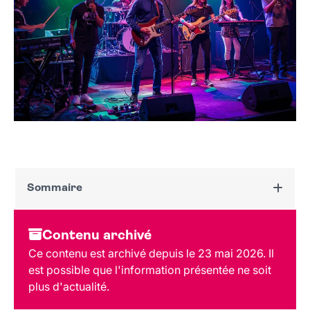
Sommaire
Dates et horaires
Contenu archivé
Au programme
Ce contenu est archivé depuis le 23 mai 2026. Il
Tarif et réservation
est possible que l'information présentée ne soit
Public
plus d'actualité.
Lieu et contact