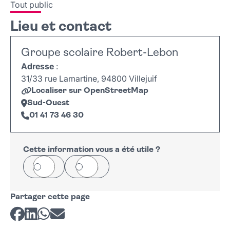
Tout public
Lieu et contact
Groupe scolaire Robert-Lebon
Adresse
:
31/33 rue Lamartine, 94800 Villejuif
Localiser sur OpenStreetMap
Sud-Ouest
01 41 73 46 30
Leaflet
|
©
OpenStreetMap
+
−
Cette information vous a été utile ?
Oui
Non
Partager cette page
Partager sur Facebook
Partager sur LinkedIn
Partager sur Whatsapp
Partager par courriel