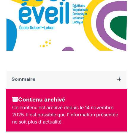
Sommaire
Dates et horaires
Contenu archivé
Au programme
Ce contenu est archivé depuis le 14 novembre
Tarif et réservation
2025. Il est possible que l'information présentée
Public
ne soit plus d'actualité.
Lieu et contact