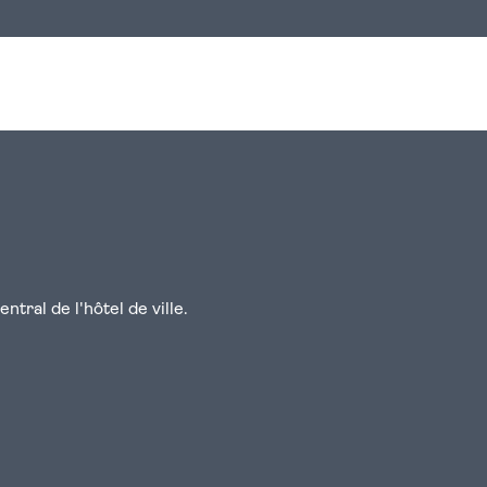
n
atsapp
courriel
tral de l'hôtel de ville.