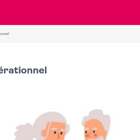
onnel
érationnel