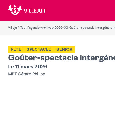
Villejuif
»
Tout l'agenda
»
Archives
»
2026
»
03
»
Goûter-spectacle intergénérati
FÊTE
SPECTACLE
SENIOR
Goûter-spectacle intergén
Le 11 mars 2026
MPT Gérard Philipe