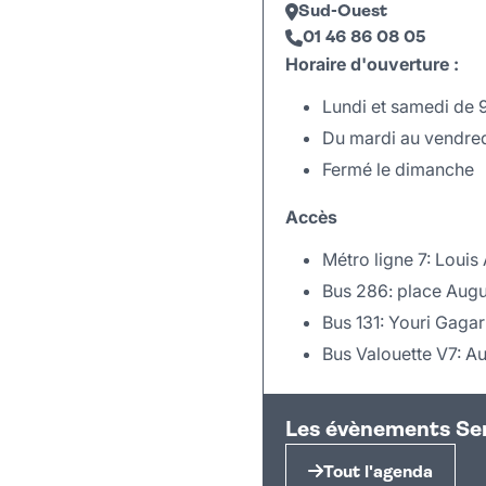
Sud-Ouest
01 46 86 08 05
Horaire d'ouverture :
Lundi et samedi de 
Du mardi au vendred
Fermé le dimanche
Accès
Métro ligne 7: Louis
Bus 286: place Aug
Bus 131: Youri Gagar
Bus Valouette V7: A
+
Les évènements Se
−
Tout l'agenda