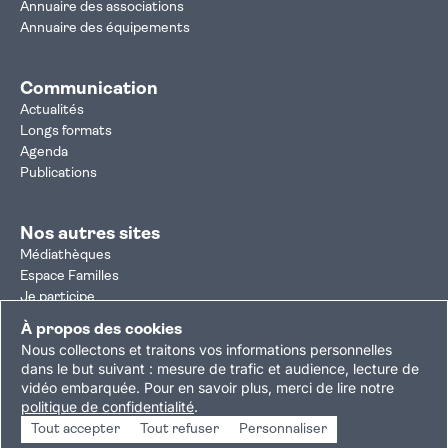
Annuaire des associations
Annuaire des équipements
Communication
Actualités
Longs formats
Agenda
Publications
Nos autres sites
Médiathèques
Espace Familles
Je participe
Autorisation d'urbanisme
À propos des cookies
Résultats électoraux
Nous collectons et traitons vos informations personnelles
Plan du site
Nous contacter
Mentions légales
dans le but suivant :
mesure de trafic et audience, lecture de
vidéo embarquée
.
Pour en savoir plus, merci de lire notre
Politique de confidentialité
Accessibilité : partiellement conforme
politique de confidentialité
.
Gestion des cookies
Tout accepter
Tout refuser
Personnaliser
Copyright © 2026 Ville de Villejuif