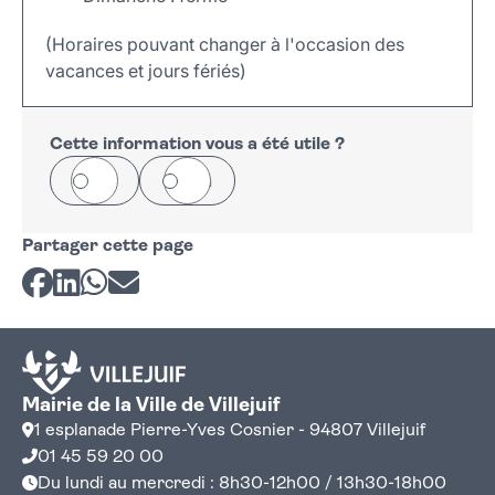
(Horaires pouvant changer à l'occasion des
vacances et jours fériés)
Leaflet
|
©
OpenStreetMap
+
−
Cette information vous a été utile ?
Oui
Non
Partager cette page
Partager sur Facebook
Partager sur LinkedIn
Partager sur Whatsapp
Partager par courriel
Mairie de la Ville de Villejuif
1 esplanade Pierre-Yves Cosnier - 94807 Villejuif
01 45 59 20 00
Du lundi au mercredi : 8h30-12h00 / 13h30-18h00