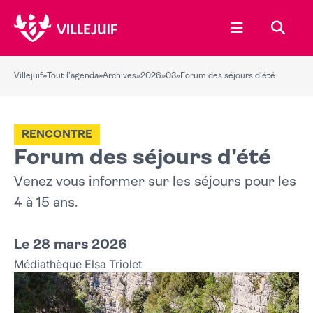
Ouvrir le menu
Recher
Villejuif
»
Tout l'agenda
»
Archives
»
2026
»
03
»
Forum des séjours d'été
RENCONTRE
Forum des séjours d'été
Venez vous informer sur les séjours pour les
4 à 15 ans.
Le 28 mars 2026
Médiathèque Elsa Triolet