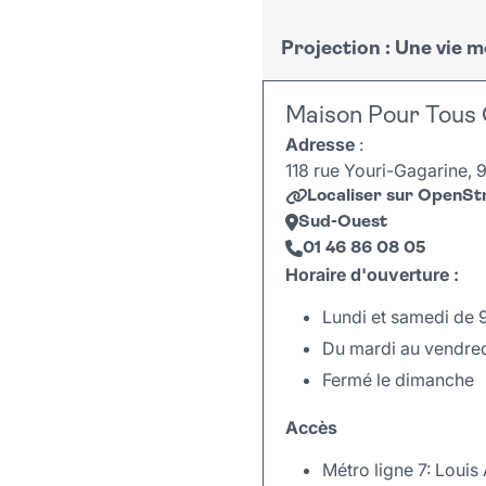
Projection : Une vie 
Mercredi 4 février à 10h
Un moment suspendu pour 
Samedi 7 février à 16h
Maison Pour Tous 
courts métrages.
Adresse
:
Autour 5 courts métrages
Avec Caroline Ducres
118 rue Youri-Gagarine, 9
dans leurs épopées.
Dès 2 ans.
Localiser sur OpenS
Sud-Ouest
4€
Avec le duo Nichoto
01 46 86 08 05
Dès 4 ans
Horaire d'ouverture :
4€
Lundi et samedi de 
Du mardi au vendred
Fermé le dimanche
Accès
Métro ligne 7: Louis