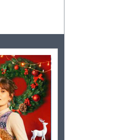
Leaflet
|
©
OpenStreetMap