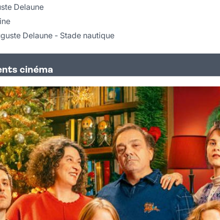
uste Delaune
ine
uguste Delaune - Stade nautique
ents cinéma