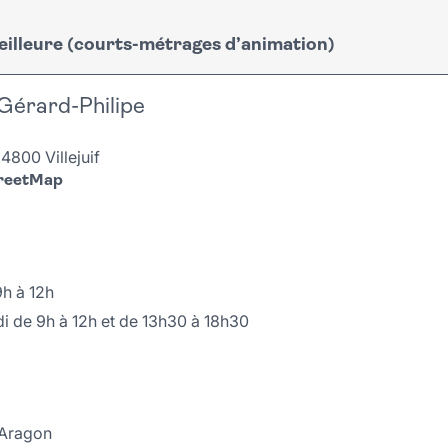
meilleure (courts-métrages d’animation)
30
rêver, sur la thématique du voyage initiatique. Accompagné
Gérard-Philipe
, Nicolas et Tommy mêlent mélodies et bruitages et accomp
t, artiste chorégraphique.
4800 Villejuif
treetMap
mie.
9h à 12h
i de 9h à 12h et de 13h30 à 18h30
 Aragon