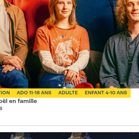
TION
ADO 11-18 ANS
ADULTE
ENFANT 4-10 ANS
oël en famille
6