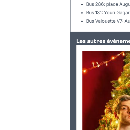
Bus 286: place Aug
Bus 131: Youri Gagar
Bus Valouette V7: A
+
Les autres évènem
−