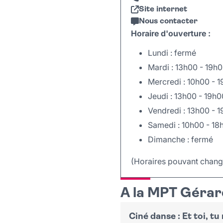
Accès libre
Durée 1h12
Site internet
Dès 4 ans
Nous contacter
Accès libre
Horaire d'ouverture :
Lundi : fermé
Mardi : 13h00 - 19h
Mercredi : 10h00 - 
Jeudi : 13h00 - 19h0
Vendredi : 13h00 - 
Samedi : 10h00 - 18
Dimanche : fermé
(Horaires pouvant change
+
A la MPT Gérard
−
Ciné danse : Et toi, tu