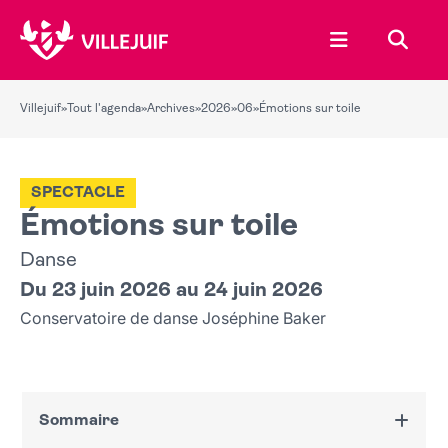
Ouvrir le menu
Recher
Villejuif
»
Tout l'agenda
»
Archives
»
2026
»
06
»
Émotions sur toile
SPECTACLE
Émotions sur toile
Danse
Du 23 juin 2026 au 24 juin 2026
Conservatoire de danse Joséphine Baker
Sommaire