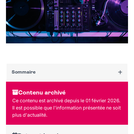
Sommaire
Dates et horaires
Contenu archivé
Au programme
Ce contenu est archivé depuis le 01 février 2026.
Tarif et réservation
Il est possible que l'information présentée ne soit
Public
plus d'actualité.
Lieu et contact