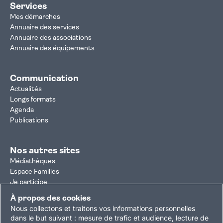
Services
Mes démarches
Annuaire des services
Annuaire des associations
Annuaire des équipements
Communication
Actualités
Longs formats
Agenda
Publications
Nos autres sites
Médiathèques
Espace Familles
Je participe
Autorisation d'urbanisme
À propos des cookies
Résultats électoraux
Nous collectons et traitons vos informations personnelles
Plan du site
Nous contacter
Mentions légales
dans le but suivant :
mesure de trafic et audience, lecture de