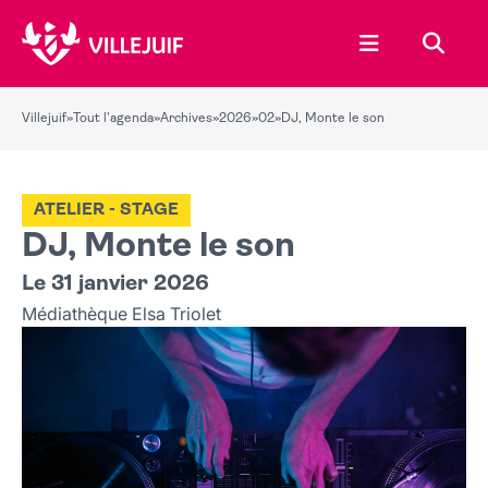
Ouvrir le menu
Recher
Villejuif
»
Tout l'agenda
»
Archives
»
2026
»
02
»
DJ, Monte le son
ATELIER - STAGE
DJ, Monte le son
Le 31 janvier 2026
Médiathèque Elsa Triolet