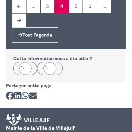
…
3
4
5
6
…
Page précédente
Page
Page
Page
Page
Page suivante
Tout l'agenda
Cette information vous a été utile ?
Oui
Non
Partager cette page
Partager sur Facebook
Partager sur LinkedIn
Partager sur Whatsapp
Partager par courriel
Mairie de la Ville de Villejuif