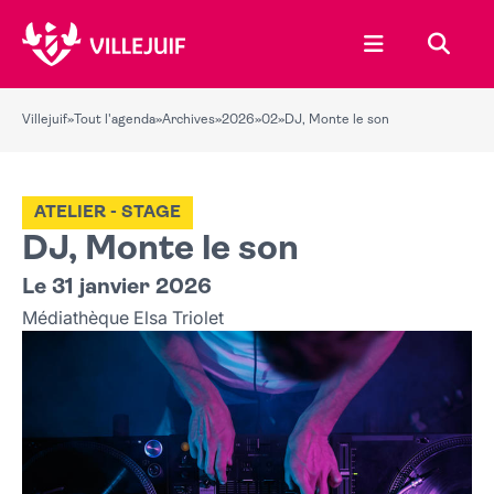
Ouvrir le menu
Recher
Villejuif
»
Tout l'agenda
»
Archives
»
2026
»
02
»
DJ, Monte le son
ATELIER - STAGE
DJ, Monte le son
Le 31 janvier 2026
Médiathèque Elsa Triolet