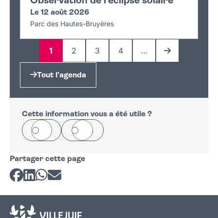
Observation de l'éclipse solaire
Le 12 août 2026
Parc des Hautes-Bruyères
1
2
3
4
…
Page
Page
Page
Page
Page suivante
Tout l'agenda
Cette information vous a été utile ?
Oui
Non
Partager cette page
Partager sur Facebook
Partager sur LinkedIn
Partager sur Whatsapp
Partager par courriel