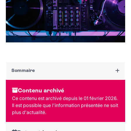
Sommaire
Dates et horaires
Contenu archivé
Au programme
Ce contenu est archivé depuis le 01 février 2026.
Tarif et réservation
Il est possible que l'information présentée ne soit
Public
plus d'actualité.
Lieu et contact