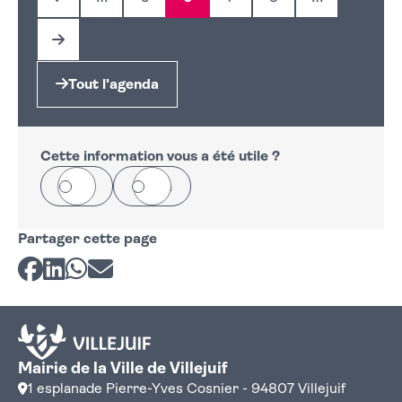
Page précédente
Page
Page
Page
Page
Page suivante
Tout l'agenda
Cette information vous a été utile ?
Oui
Non
Partager cette page
Partager sur Facebook
Partager sur LinkedIn
Partager sur Whatsapp
Partager par courriel
Mairie de la Ville de Villejuif
1 esplanade Pierre-Yves Cosnier - 94807 Villejuif