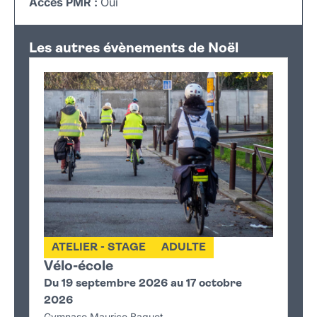
Accès PMR :
Oui
Leaflet
|
©
OpenStreetMap
+
Les autres évènements de Noël
−
ATELIER - STAGE
ADULTE
Vélo-école
Du 19 septembre 2026 au 17 octobre
2026
Gymnase Maurice Baquet