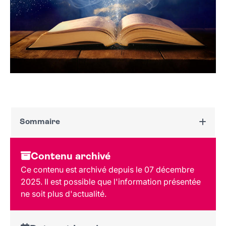
Sommaire
Dates et horaires
Contenu archivé
Au programme
Ce contenu est archivé depuis le 07 décembre
Tarif et réservation
2025. Il est possible que l'information présentée
Public
ne soit plus d'actualité.
Lieu et contact