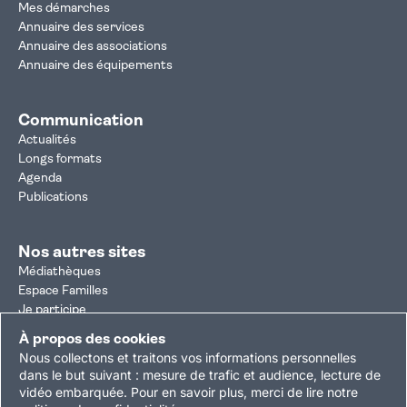
Mes démarches
Annuaire des services
Annuaire des associations
Annuaire des équipements
Communication
Actualités
Longs formats
Agenda
Publications
Nos autres sites
Médiathèques
Espace Familles
Je participe
Autorisation d'urbanisme
À propos des cookies
Résultats électoraux
Nous collectons et traitons vos informations personnelles
Plan du site
Nous contacter
Mentions légales
dans le but suivant :
mesure de trafic et audience, lecture de
vidéo embarquée
.
Pour en savoir plus, merci de lire notre
Politique de confidentialité
Accessibilité : partiellement conforme