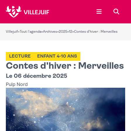
Ouvrir le menu
Recher
Villejuif
»
Tout l'agenda
»
Archives
»
2025
»
12
»
Contes d'hiver : Merveilles
LECTURE
ENFANT 4-10 ANS
Contes d'hiver : Merveilles
Le 06 décembre 2025
Pulp Nord