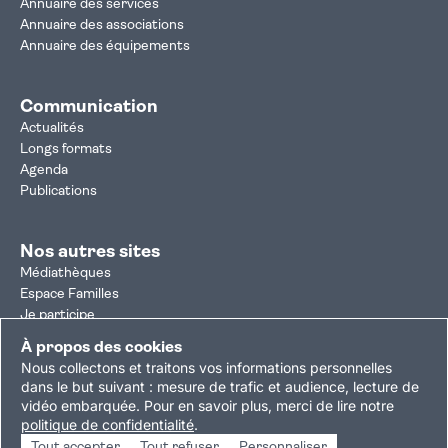
Annuaire des services
Annuaire des associations
Annuaire des équipements
Communication
Actualités
Longs formats
Agenda
Publications
Nos autres sites
Médiathèques
Espace Familles
Je participe
Autorisation d'urbanisme
À propos des cookies
Résultats électoraux
Nous collectons et traitons vos informations personnelles
Plan du site
Nous contacter
Mentions légales
dans le but suivant :
mesure de trafic et audience, lecture de
vidéo embarquée
.
Pour en savoir plus, merci de lire notre
Politique de confidentialité
Accessibilité : partiellement conforme
politique de confidentialité
.
Gestion des cookies
Tout accepter
Tout refuser
Personnaliser