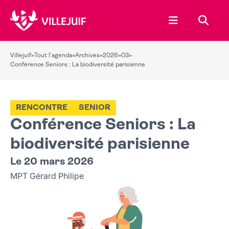
Ouvrir le menu
Recher
Villejuif
»
Tout l'agenda
»
Archives
»
2026
»
03
»
Conférence Seniors : La biodiversité parisienne
RENCONTRE
SENIOR
Conférence Seniors : La
biodiversité parisienne
Le 20 mars 2026
MPT Gérard Philipe