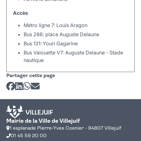
Accès
Métro ligne 7: Louis Aragon
Bus 286: place Auguste Delaune
Bus 131: Youri Gagarine
Bus Valouette V7: Auguste Delaune - Stade
nautique
Leaflet
|
©
OpenStreetMap
+
Partager cette page
−
Partager sur Facebook
Partager sur LinkedIn
Partager sur Whatsapp
Partager par courriel
Mairie de la Ville de Villejuif
1 esplanade Pierre-Yves Cosnier - 94807 Villejuif
01 45 59 20 00