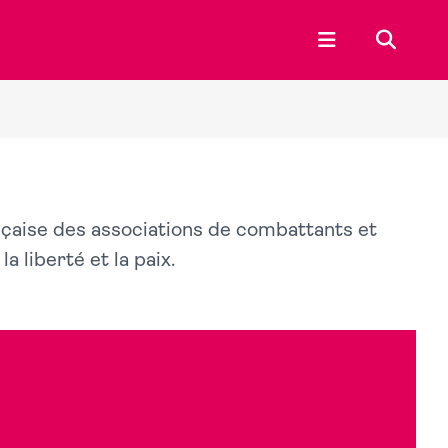
Ouvrir le menu p
Recherc
française des associations de combattants et
 liberté et la paix.