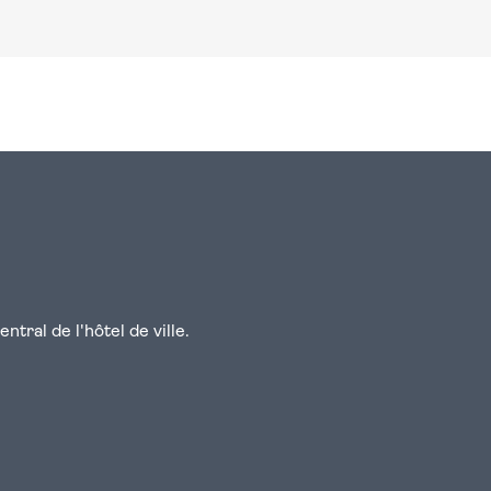
n
atsapp
courriel
tral de l'hôtel de ville.