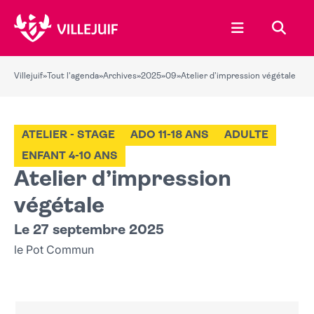
Ouvrir le menu
Recher
Villejuif
»
Tout l'agenda
»
Archives
»
2025
»
09
»
Atelier d’impression végétale
ATELIER - STAGE
ADO 11-18 ANS
ADULTE
ENFANT 4-10 ANS
Atelier d’impression
végétale
Le 27 septembre 2025
le Pot Commun