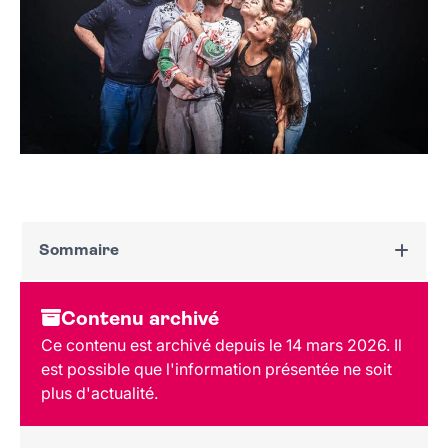
Sommaire
Dates et horaires
Contenu archivé
Au programme
Ce contenu est archivé depuis le 14 mars 2026. Il
Tarif et réservation
est possible que l'information présentée ne soit
Public
plus d'actualité.