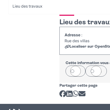
Lieu des travaux
Lieu des travau
Adresse
:
Rue des villas
Localiser sur OpenS
+
−
Cette information vous a
Oui
Non
Partager cette page
Partager sur Facebook
Partager sur LinkedI
Partager sur Wh
Partager par 