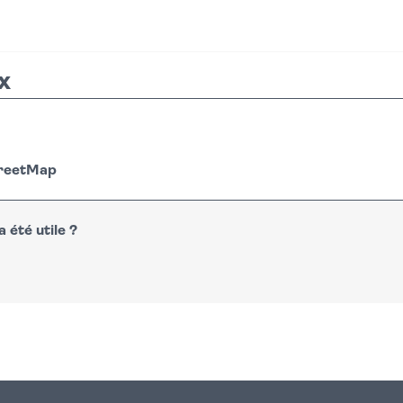
x
treetMap
 été utile ?
n
atsapp
courriel