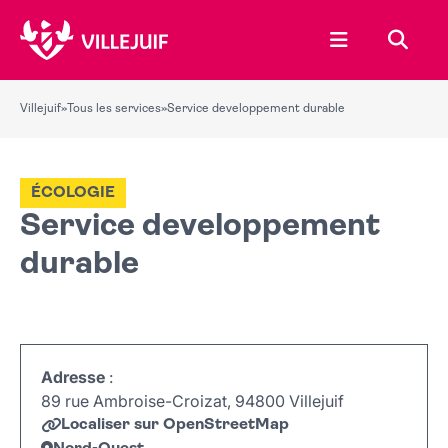
Ouvrir le menu
Recher
Villejuif
»
Tous les services
»
Service developpement durable
ÉCOLOGIE
Service developpement
durable
Adresse
:
89 rue Ambroise-Croizat, 94800 Villejuif
Localiser sur OpenStreetMap