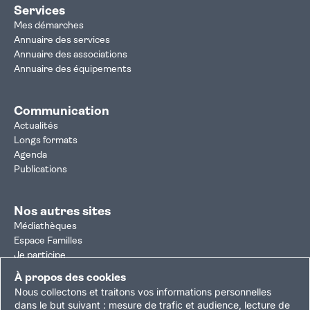
Services
Mes démarches
Annuaire des services
Annuaire des associations
Annuaire des équipements
Communication
Actualités
Longs formats
Agenda
Publications
Nos autres sites
Médiathèques
Espace Familles
Je participe
Autorisation d'urbanisme
À propos des cookies
Résultats électoraux
Nous collectons et traitons vos informations personnelles
Plan du site
Nous contacter
Mentions légales
dans le but suivant :
mesure de trafic et audience, lecture de