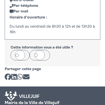
Nord-Ouest
Par téléphone
Par mail
Horaire d'ouverture :
Du lundi au vendredi de 8h30 à 12h et de 13h30 à
16h
Leaflet
|
©
OpenStreetMap
+
−
Cette information vous a été utile ?
Oui
Non
Partager cette page
Partager sur Facebook
Partager sur LinkedIn
Partager sur Whatsapp
Partager par courriel
Mairie de la Ville de Villejuif