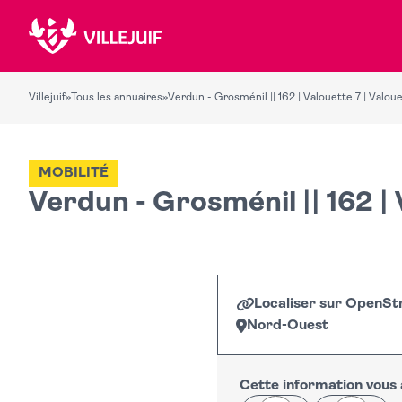
Villejuif
»
Tous les annuaires
»
Verdun - Grosménil || 162 | Valouette 7 | Valoue
MOBILITÉ
Verdun - Grosménil || 162 | 
Localiser sur OpenS
Nord-Ouest
+
−
Cette information vous a