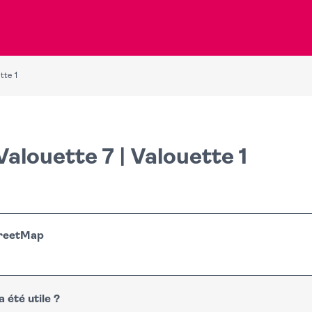
tte 1
Valouette 7 | Valouette 1
treetMap
 été utile ?