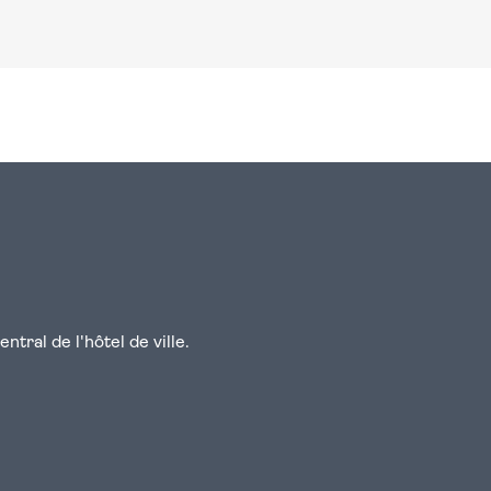
n
atsapp
courriel
tral de l'hôtel de ville.