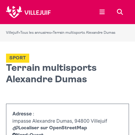
Ouvrir le menu
Recher
Villejuif
»
Tous les annuaires
»
Terrain multisports Alexandre Dumas
SPORT
Terrain multisports
Alexandre Dumas
Adresse
:
impasse Alexandre Dumas, 94800 Villejuif
Localiser sur OpenStreetMap