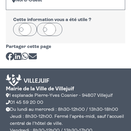
Nord-Ouest
Leaflet
|
©
OpenStreetMap
+
−
Cette information vous a été utile ?
Oui
Non
Partager cette page
Partager sur Facebook
Partager sur LinkedIn
Partager sur Whatsapp
Partager par courriel
Mairie de la Ville de Villejuif
1 esplanade Pierre-Yves Cosnier - 94807 Villejuif
01 45 59 20 00
Du lundi au mercredi : 8h30-12h00 / 13h30-18h00
Jeudi : 8h30-12h00. Fermé l'après-midi, sauf l'accueil
central de l'hôtel de ville.
Vendredi : 8h30-12h00 / 13h30-17h00