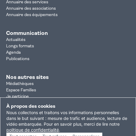
Annuaire des services
Annuaire des associations
Annuaire des équipements
Communication
Actualités
Longs formats
Agenda
Publications
Nos autres sites
Médiathèques
Espace Familles
Je participe
Autorisation d'urbanisme
À propos des cookies
Résultats électoraux
Nous collectons et traitons vos informations personnelles
Plan du site
Nous contacter
Mentions légales
dans le but suivant :
mesure de trafic et audience, lecture de
vidéo embarquée
.
Pour en savoir plus, merci de lire notre
Politique de confidentialité
Accessibilité : partiellement conforme
politique de confidentialité
.
Gestion des cookies