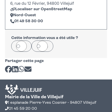
6, rue du 12 Février, 94800 Villejuif
Localiser sur OpenStreetMap
Nord-Ouest
01 49 58 30 00
Leaflet
|
©
OpenStreetMap
+
−
Cette information vous a été utile ?
Oui
Non
Partager cette page
Partager sur Facebook
Partager sur LinkedIn
Partager sur Whatsapp
Partager par courriel
Mairie de la Ville de Villejuif
1 esplanade Pierre-Yves Cosnier - 94807 Villejuif
01 45 59 20 00