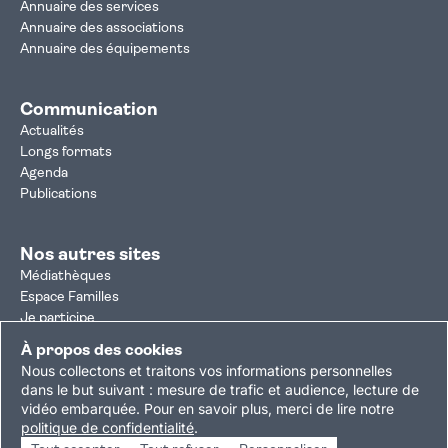
Annuaire des services
Annuaire des associations
Annuaire des équipements
Communication
Actualités
Longs formats
Agenda
Publications
Nos autres sites
Médiathèques
Espace Familles
Je participe
Autorisation d'urbanisme
À propos des cookies
Résultats électoraux
Nous collectons et traitons vos informations personnelles
Plan du site
Nous contacter
Mentions légales
dans le but suivant :
mesure de trafic et audience, lecture de
vidéo embarquée
.
Pour en savoir plus, merci de lire notre
Politique de confidentialité
Accessibilité : partiellement conforme
politique de confidentialité
.
Gestion des cookies