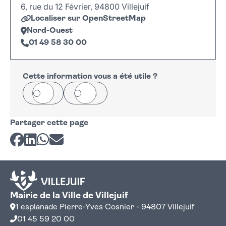
6, rue du 12 Février, 94800 Villejuif
Localiser sur OpenStreetMap
Nord-Ouest
01 49 58 30 00
Leaflet
|
©
OpenStreetMap
+
−
Cette information vous a été utile ?
Oui
Non
Partager cette page
Partager sur Facebook
Partager sur LinkedIn
Partager sur Whatsapp
Partager par courriel
Mairie de la Ville de Villejuif
1 esplanade Pierre-Yves Cosnier - 94807 Villejuif
01 45 59 20 00