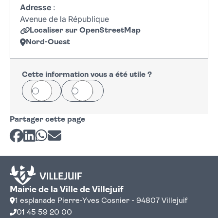
Adresse
:
Avenue de la République
Localiser sur OpenStreetMap
Nord-Ouest
Leaflet
|
©
OpenStreetMap
+
−
Cette information vous a été utile ?
Oui
Non
Partager cette page
Partager sur Facebook
Partager sur LinkedIn
Partager sur Whatsapp
Partager par courriel
Mairie de la Ville de Villejuif
1 esplanade Pierre-Yves Cosnier - 94807 Villejuif
01 45 59 20 00