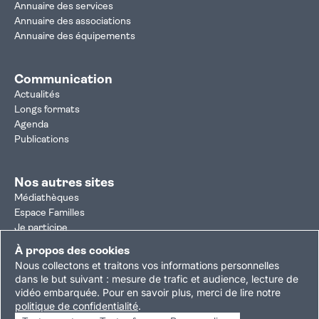
Annuaire des services
Annuaire des associations
Annuaire des équipements
Communication
Actualités
Longs formats
Agenda
Publications
Nos autres sites
Médiathèques
Espace Familles
Je participe
Autorisation d'urbanisme
À propos des cookies
Résultats électoraux
Nous collectons et traitons vos informations personnelles
Plan du site
Nous contacter
Mentions légales
dans le but suivant :
mesure de trafic et audience, lecture de
vidéo embarquée
.
Pour en savoir plus, merci de lire notre
Politique de confidentialité
Accessibilité : partiellement conforme
politique de confidentialité
.
Gestion des cookies