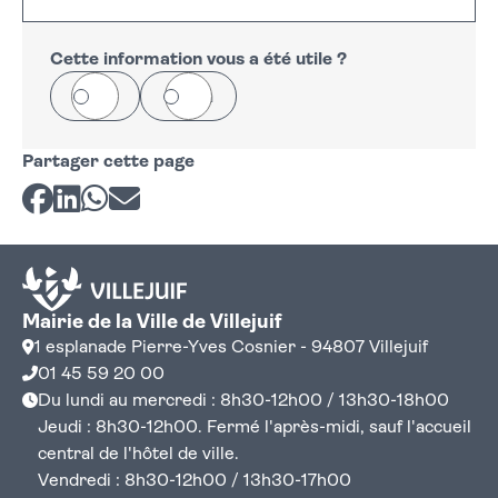
+
−
Cette information vous a été utile ?
Oui
Non
Partager cette page
Partager sur Facebook
Partager sur LinkedIn
Partager sur Whatsapp
Partager par courriel
Mairie de la Ville de Villejuif
1 esplanade Pierre-Yves Cosnier - 94807 Villejuif
01 45 59 20 00
Du lundi au mercredi : 8h30-12h00 / 13h30-18h00
Jeudi : 8h30-12h00. Fermé l'après-midi, sauf l'accueil
central de l'hôtel de ville.
Vendredi : 8h30-12h00 / 13h30-17h00