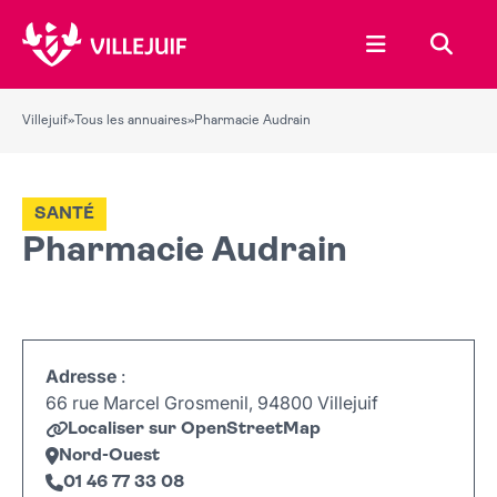
Ouvrir le menu
Recher
Villejuif
»
Tous les annuaires
»
Pharmacie Audrain
SANTÉ
Pharmacie Audrain
Adresse
:
66 rue Marcel Grosmenil, 94800 Villejuif
Localiser sur OpenStreetMap
Nord-Ouest
01 46 77 33 08
Leaflet
|
©
OpenStreetMap