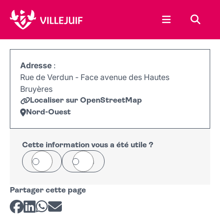
Ouvrir le menu
Recher
Adresse
:
Rue de Verdun - Face avenue des Hautes
Bruyères
Localiser sur OpenStreetMap
Nord-Ouest
Leaflet
|
©
OpenStreetMap
+
−
Cette information vous a été utile ?
Oui
Non
Partager cette page
Partager sur Facebook
Partager sur LinkedIn
Partager sur Whatsapp
Partager par courriel