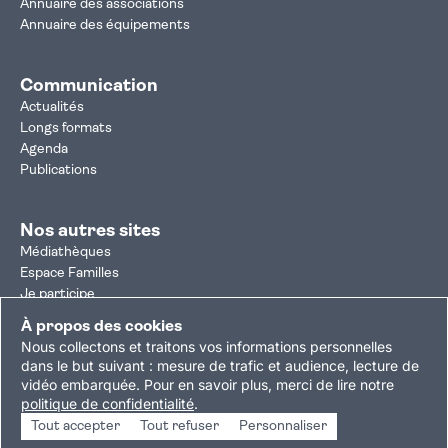
Annuaire des associations
Annuaire des équipements
Communication
Actualités
Longs formats
Agenda
Publications
Nos autres sites
Médiathèques
Espace Familles
Je participe
Autorisation d'urbanisme
À propos des cookies
Résultats électoraux
Nous collectons et traitons vos informations personnelles
Plan du site
Nous contacter
Mentions légales
dans le but suivant :
mesure de trafic et audience, lecture de
vidéo embarquée
.
Pour en savoir plus, merci de lire notre
Politique de confidentialité
Accessibilité : partiellement conforme
politique de confidentialité
.
Gestion des cookies
Tout accepter
Tout refuser
Personnaliser
Copyright © 2026 Ville de Villejuif