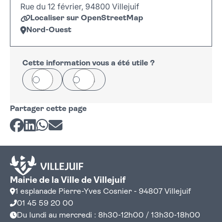
Rue du 12 février, 94800 Villejuif
Localiser sur OpenStreetMap
Nord-Ouest
Leaflet
|
©
OpenStreetMap
+
−
Cette information vous a été utile ?
Oui
Non
Partager cette page
Partager sur Facebook
Partager sur LinkedIn
Partager sur Whatsapp
Partager par courriel
Mairie de la Ville de Villejuif
1 esplanade Pierre-Yves Cosnier - 94807 Villejuif
01 45 59 20 00
Du lundi au mercredi : 8h30-12h00 / 13h30-18h00