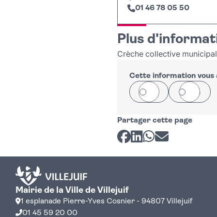
01 46 78 05 50
+
Plus d'informat
−
Crèche collective municipale
Cette information vous a
Oui
Non
Partager cette page
Partager sur Facebook
Partager sur LinkedI
Partager sur Wh
Partager par 
Mairie de la Ville de Villejuif
1 esplanade Pierre-Yves Cosnier - 94807 Villejuif
01 45 59 20 00