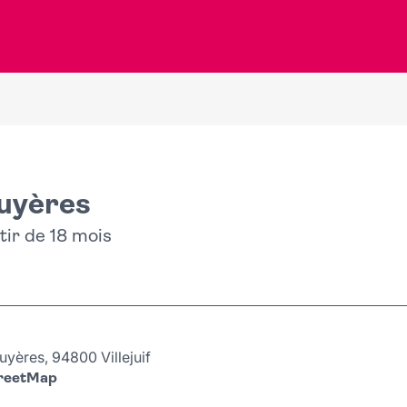
ruyères
tir de 18 mois
yères, 94800 Villejuif
treetMap