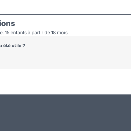
ions
. 15 enfants à partir de 18 mois
 été utile ?
n
atsapp
courriel