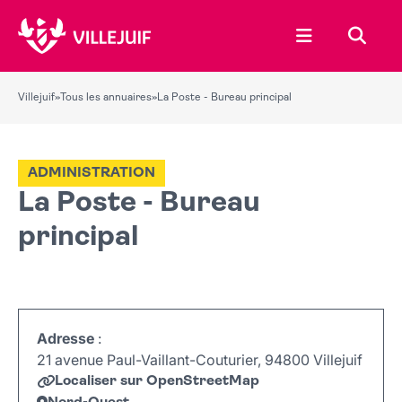
Ouvrir le menu
Recher
Villejuif
»
Tous les annuaires
»
La Poste - Bureau principal
ADMINISTRATION
La Poste - Bureau
principal
Adresse
:
21 avenue Paul-Vaillant-Couturier, 94800 Villejuif
Localiser sur OpenStreetMap