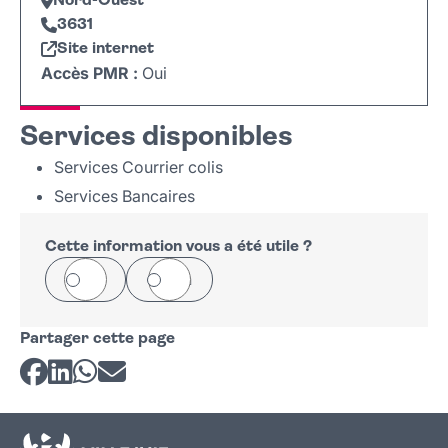
Nord-Ouest
3631
Site internet
Accès PMR :
Oui
Leaflet
|
©
OpenStreetMap
+
Services disponibles
−
Services Courrier colis
Services Bancaires
Cette information vous a été utile ?
Oui
Non
Partager cette page
Partager sur Facebook
Partager sur LinkedIn
Partager sur Whatsapp
Partager par courriel