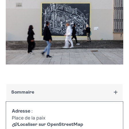
Sommaire
Plus d'informations
Adresse
:
Place de la paix
Localiser sur OpenStreetMap
Leaflet
|
©
OpenStreetMap