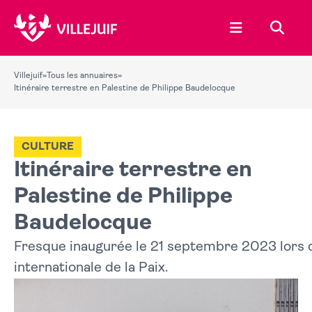
Ouvrir le menu
Recher
Villejuif
»
Tous les annuaires
»
Itinéraire terrestre en Palestine de Philippe Baudelocque
CULTURE
Itinéraire terrestre en
Palestine de Philippe
Baudelocque
Fresque inaugurée le 21 septembre 2023 lors d
internationale de la Paix.