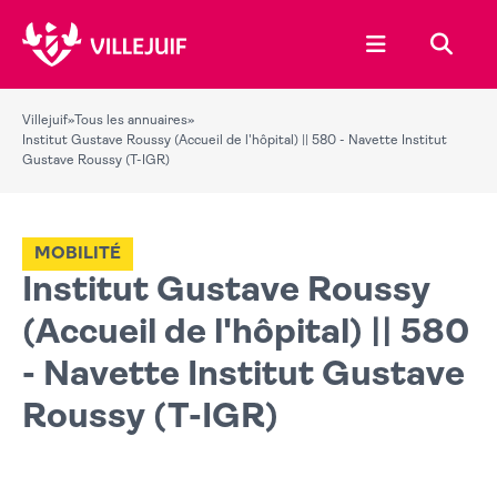
Ouvrir le menu
Recher
Villejuif
»
Tous les annuaires
»
Institut Gustave Roussy (Accueil de l'hôpital) || 580 - Navette Institut
Gustave Roussy (T-IGR)
MOBILITÉ
Institut Gustave Roussy
(Accueil de l'hôpital) || 580
- Navette Institut Gustave
Roussy (T-IGR)