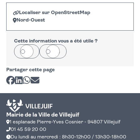
Localiser sur OpenStreetMap
Nord-Ouest
Leaflet
|
©
OpenStreetMap
+
−
Cette information vous a été utile ?
Oui
Non
Partager cette page
Partager sur Facebook
Partager sur LinkedIn
Partager sur Whatsapp
Partager par courriel
Mairie de la Ville de Villejuif
1 esplanade Pierre-Yves Cosnier - 94807 Villejuif
01 45 59 20 00
Du lundi au mercredi : 8h30-12h00 / 13h30-18h00