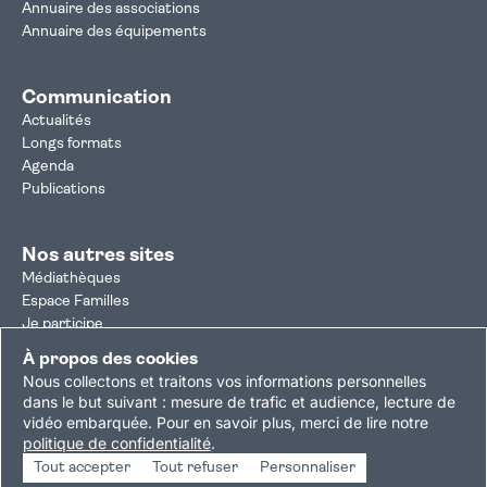
Annuaire des associations
Annuaire des équipements
Communication
Actualités
Longs formats
Agenda
Publications
Nos autres sites
Médiathèques
Espace Familles
Je participe
Autorisation d'urbanisme
À propos des cookies
Résultats électoraux
Nous collectons et traitons vos informations personnelles
Plan du site
Nous contacter
Mentions légales
dans le but suivant :
mesure de trafic et audience, lecture de
vidéo embarquée
.
Pour en savoir plus, merci de lire notre
Politique de confidentialité
Accessibilité : partiellement conforme
politique de confidentialité
.
Gestion des cookies
Tout accepter
Tout refuser
Personnaliser
Copyright © 2026 Ville de Villejuif