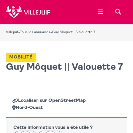
Ouvrir le menu
Recher
Villejuif
»
Tous les annuaires
»
Guy Môquet || Valouette 7
MOBILITÉ
Guy Môquet || Valouette 7
Localiser sur OpenStreetMap
Nord-Ouest
Leaflet
|
©
OpenStreetMap
+
−
Cette information vous a été utile ?