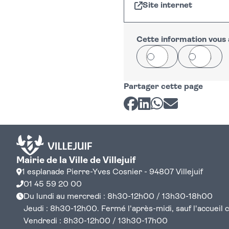
Site internet
+
−
Cette information vous a
Oui
Non
Partager cette page
Partager sur Facebook
Partager sur LinkedI
Partager sur Wh
Partager par 
Mairie de la Ville de Villejuif
1 esplanade Pierre-Yves Cosnier - 94807 Villejuif
01 45 59 20 00
Du lundi au mercredi : 8h30-12h00 / 13h30-18h00
Jeudi : 8h30-12h00. Fermé l'après-midi, sauf l'accueil cen
Vendredi : 8h30-12h00 / 13h30-17h00