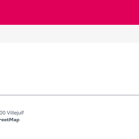
 Villejuif
treetMap