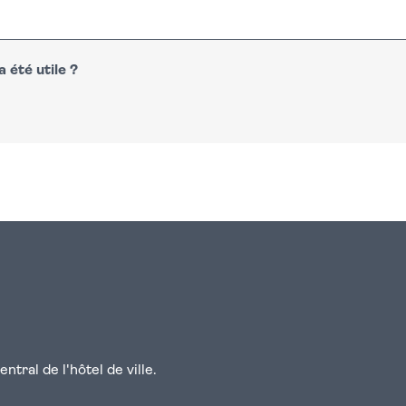
 été utile ?
n
atsapp
courriel
tral de l'hôtel de ville.