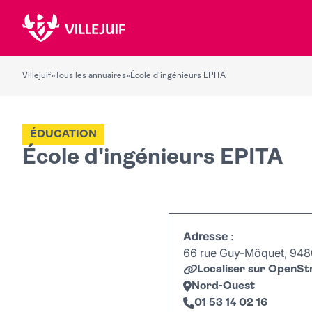
Villejuif
»
Tous les annuaires
»
École d'ingénieurs EPITA
ÉDUCATION
École d'ingénieurs EPITA
Adresse
:
66 rue Guy-Môquet, 94800
Localiser sur OpenS
Nord-Ouest
01 53 14 02 16