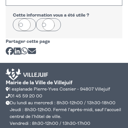
+
−
Cette information vous a été utile ?
Oui
Non
Partager cette page
Partager sur Facebook
Partager sur LinkedIn
Partager sur Whatsapp
Partager par courriel
Mairie de la Ville de Villejuif
1 esplanade Pierre-Yves Cosnier - 94807 Villejuif
01 45 59 20 00
Du lundi au mercredi : 8h30-12h00 / 13h30-18h00
Jeudi : 8h30-12h00. Fermé l'après-midi, sauf l'accueil
central de l'hôtel de ville.
Vendredi : 8h30-12h00 / 13h30-17h00