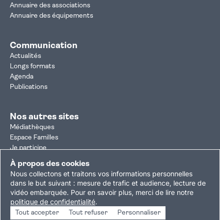
Annuaire des associations
Annuaire des équipements
Communication
Actualités
Longs formats
Agenda
Publications
Nos autres sites
Médiathèques
Espace Familles
Je participe
Autorisation d'urbanisme
À propos des cookies
Résultats électoraux
Nous collectons et traitons vos informations personnelles
Plan du site
Nous contacter
Mentions légales
dans le but suivant :
mesure de trafic et audience, lecture de
vidéo embarquée
.
Pour en savoir plus, merci de lire notre
Politique de confidentialité
Accessibilité : partiellement conforme
politique de confidentialité
.
Gestion des cookies
Tout accepter
Tout refuser
Personnaliser
Copyright © 2026 Ville de Villejuif