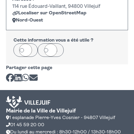
114 rue Édouard-Vaillant, 94800 Villejuif
Localiser sur OpenStreetMap
Nord-Ouest
Leaflet
|
©
OpenStreetMap
+
−
Cette information vous a été utile ?
Oui
Non
Partager cette page
Partager sur Facebook
Partager sur LinkedIn
Partager sur Whatsapp
Partager par courriel
Mairie de la Ville de Villejuif
1 esplanade Pierre-Yves Cosnier - 94807 Villejuif
01 45 59 20 00
Du lundi au mercredi : 8h30-12h00 / 13h30-18h00