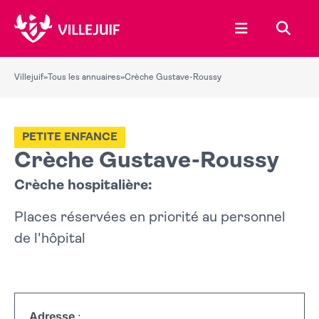
Ouvrir le menu
Recher
Villejuif
»
Tous les annuaires
»
Crèche Gustave-Roussy
PETITE ENFANCE
Crèche Gustave-Roussy
Crèche hospitalière:
Places réservées en priorité au personnel
de l'hôpital
Adresse
: