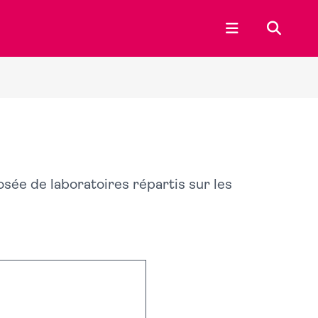
Ouvrir le menu p
Recherc
sée de laboratoires répartis sur les