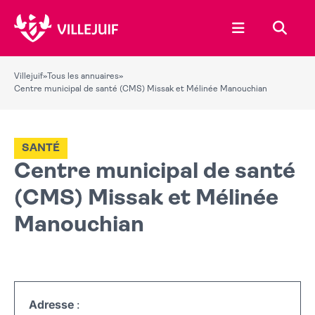
Ouvrir le menu
Recher
Villejuif
»
Tous les annuaires
»
Centre municipal de santé (CMS) Missak et Mélinée Manouchian
SANTÉ
Centre municipal de santé
(CMS) Missak et Mélinée
Manouchian
Adresse
: