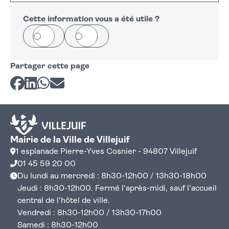
+
−
Cette information vous a été utile ?
Oui
Non
Partager cette page
Partager sur Facebook
Partager sur LinkedIn
Partager sur Whatsapp
Partager par courriel
Mairie de la Ville de Villejuif
1 esplanade Pierre-Yves Cosnier - 94807 Villejuif
01 45 59 20 00
Du lundi au mercredi : 8h30-12h00 / 13h30-18h00
Jeudi : 8h30-12h00. Fermé l'après-midi, sauf l'accueil
central de l'hôtel de ville.
Vendredi : 8h30-12h00 / 13h30-17h00
Samedi : 8h30-12h00