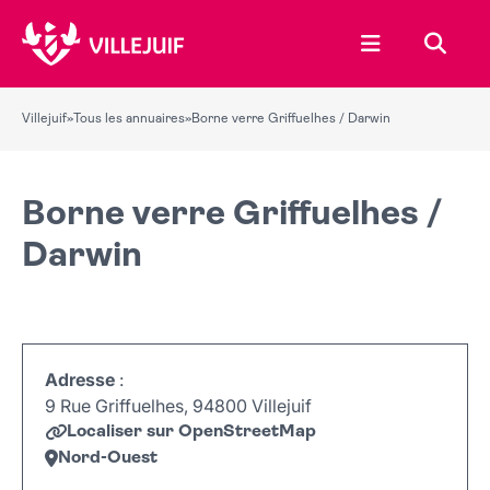
Ouvrir le menu
Recher
Villejuif
»
Tous les annuaires
»
Borne verre Griffuelhes / Darwin
Borne verre Griffuelhes /
Darwin
Adresse
:
9 Rue Griffuelhes, 94800 Villejuif
Localiser sur OpenStreetMap
Nord-Ouest
Leaflet
|
©
OpenStreetMap