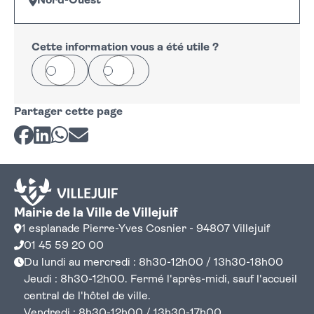
Nord-Ouest
Leaflet
|
©
OpenStreetMap
+
−
Cette information vous a été utile ?
Oui
Non
Partager cette page
Partager sur Facebook
Partager sur LinkedIn
Partager sur Whatsapp
Partager par courriel
Mairie de la Ville de Villejuif
1 esplanade Pierre-Yves Cosnier - 94807 Villejuif
01 45 59 20 00
Du lundi au mercredi : 8h30-12h00 / 13h30-18h00
Jeudi : 8h30-12h00. Fermé l'après-midi, sauf l'accueil
central de l'hôtel de ville.
Vendredi : 8h30-12h00 / 13h30-17h00