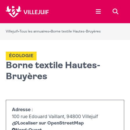
Ouvrir le menu
Recher
Villejuif
»
Tous les annuaires
»
Borne textile Hautes-Bruyères
ÉCOLOGIE
Borne textile Hautes-
Bruyères
Adresse
:
100 rue Edouard Vaillant, 94800 Villejuif
Localiser sur OpenStreetMap