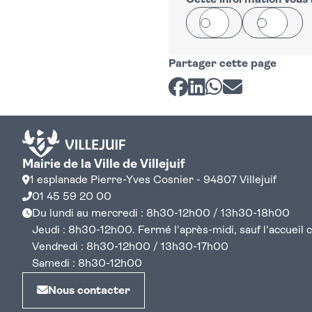
−
Cette information vous a
Oui
Non
Partager cette page
Partager sur Facebook
Partager sur LinkedI
Partager sur Wh
Partager par 
Mairie de la Ville de Villejuif
1 esplanade Pierre-Yves Cosnier - 94807 Villejuif
01 45 59 20 00
Du lundi au mercredi : 8h30-12h00 / 13h30-18h00
Jeudi : 8h30-12h00. Fermé l'après-midi, sauf l'accueil cen
Vendredi : 8h30-12h00 / 13h30-17h00
Samedi : 8h30-12h00
Nous contacter