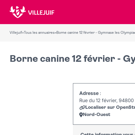
Villejuif
»
Tous les annuaires
»
Borne canine 12 février - Gymnase les Olympi
Borne canine 12 février - 
Adresse
:
Rue du 12 février, 94800 V
Localiser sur OpenS
Nord-Ouest
+