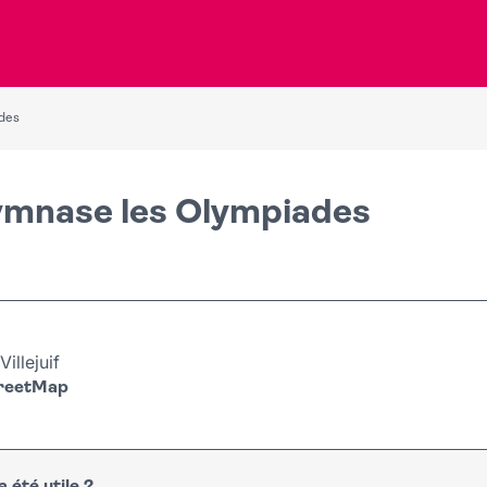
ades
Gymnase les Olympiades
illejuif
treetMap