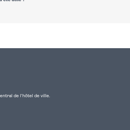
 été utile ?
n
atsapp
courriel
tral de l'hôtel de ville.