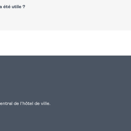
 été utile ?
n
atsapp
courriel
tral de l'hôtel de ville.