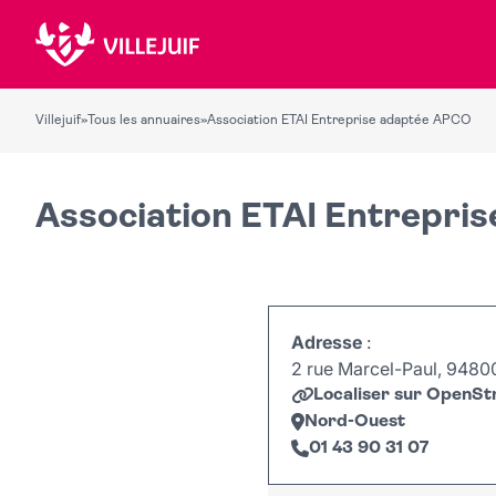
Villejuif
»
Tous les annuaires
»
Association ETAI Entreprise adaptée APCO
Association ETAI Entrepri
Adresse
:
2 rue Marcel-Paul, 94800 
Localiser sur OpenS
Nord-Ouest
01 43 90 31 07
+