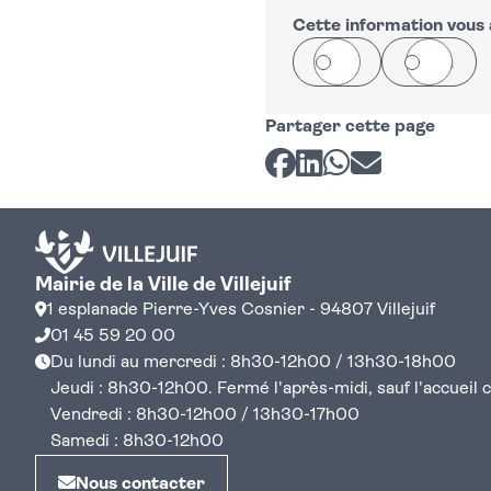
−
Cette information vous a
Oui
Non
Partager cette page
Partager sur Facebook
Partager sur LinkedI
Partager sur Wh
Partager par 
Mairie de la Ville de Villejuif
1 esplanade Pierre-Yves Cosnier - 94807 Villejuif
01 45 59 20 00
Du lundi au mercredi : 8h30-12h00 / 13h30-18h00
Jeudi : 8h30-12h00. Fermé l'après-midi, sauf l'accueil cen
Vendredi : 8h30-12h00 / 13h30-17h00
Samedi : 8h30-12h00
Nous contacter