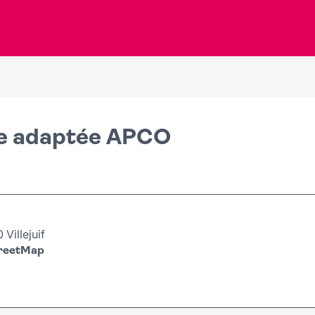
se adaptée APCO
Villejuif
treetMap