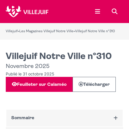
Ouvrir le menu
Recher
Villejuif
»
Les Magazines Villejuif Notre Ville
»
Villejuif Notre Ville n°310
Villejuif Notre Ville n°310
Novembre 2025
Publié le 31 octobre 2025
Feuilleter sur Calaméo
Télécharger
Sommaire