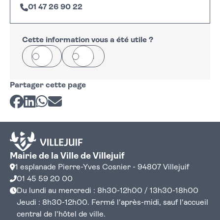
01 47 26 90 22
Leaflet
|
©
OpenStreetMap
+
−
Cette information vous a été utile ?
Oui
Non
Partager cette page
Partager sur Facebook
Partager sur LinkedIn
Partager sur Whatsapp
Partager par courriel
Mairie de la Ville de Villejuif
1 esplanade Pierre-Yves Cosnier - 94807 Villejuif
01 45 59 20 00
Du lundi au mercredi : 8h30-12h00 / 13h30-18h00
Jeudi : 8h30-12h00. Fermé l'après-midi, sauf l'accueil
central de l'hôtel de ville.