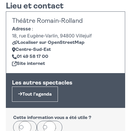
Lieu et contact
Théâtre Romain-Rolland
Adresse
:
18, rue Eugène-Varlin, 94800 Villejuif
Localiser sur OpenStreetMap
Centre-Sud-Est
01 49 58 17 00
Site internet
Leaflet
|
©
OpenStreetMap
+
Les autres spectacles
−
Tout l'agenda
Cette information vous a été utile ?
Oui
Non