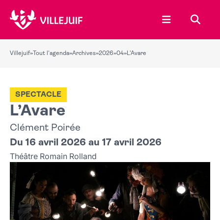
Ouvrir le menu
Recher
Villejuif
»
Tout l'agenda
»
Archives
»
2026
»
04
»
L’Avare
SPECTACLE
L’Avare
Clément Poirée
Du 16 avril 2026 au 17 avril 2026
Théâtre Romain Rolland