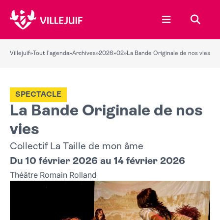
Ouvrir le menu
Recher
Villejuif
»
Tout l'agenda
»
Archives
»
2026
»
02
»
La Bande Originale de nos vies
SPECTACLE
La Bande Originale de nos
vies
Collectif La Taille de mon âme
Du 10 février 2026 au 14 février 2026
Théâtre Romain Rolland