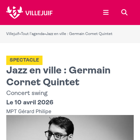
Ouvrir le menu
Recher
Villejuif
»
Tout l'agenda
»
Jazz en ville : Germain Cornet Quintet
SPECTACLE
Jazz en ville : Germain
Cornet Quintet
Concert swing
Le 10 avril 2026
MPT Gérard Philipe