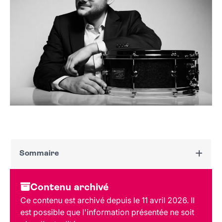
Sommaire
Dates et horaires
Contenu archivé
Au programme
Ce contenu est archivé depuis le 11 avril 2026. Il
Tarif et réservation
est possible que l'information présentée ne soit
Lieu et contact