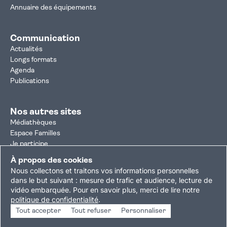
Annuaire des équipements
Communication
Actualités
Longs formats
Agenda
Publications
Nos autres sites
Médiathèques
Espace Familles
Je participe
Autorisation d'urbanisme
À propos des cookies
Résultats électoraux
Nous collectons et traitons vos informations personnelles
Plan du site
Nous contacter
Mentions légales
dans le but suivant :
mesure de trafic et audience, lecture de
vidéo embarquée
.
Pour en savoir plus, merci de lire notre
Politique de confidentialité
Accessibilité : partiellement conforme
politique de confidentialité
.
Gestion des cookies
Tout accepter
Tout refuser
Personnaliser
Copyright © 2026 Ville de Villejuif