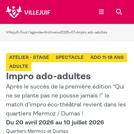
Ouvrir le menu
Recher
Villejuif
»
Tout l'agenda
»
Archives
»
2026
»
07
»
Impro ado-adultes
ATELIER - STAGE
SPECTACLE
ADO 11-18 ANS
ADULTE
Impro ado-adultes
Après le succès de la première édition “Qui
ne se plante pas ne pousse jamais !” le
match d’impro éco-théâtral revient dans les
quartiers Mermoz / Dumas !
Du 20 avril 2026 au 10 juillet 2026
Quartiers Mermoz et Dumas