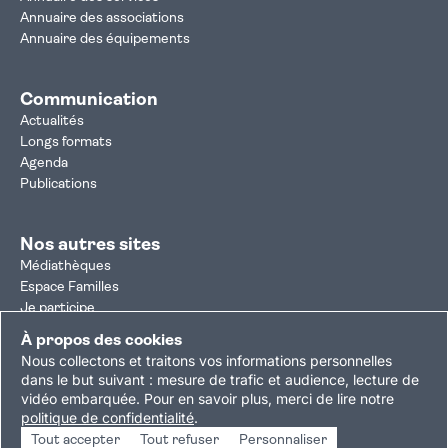
Annuaire des associations
Annuaire des équipements
Communication
Actualités
Longs formats
Agenda
Publications
Nos autres sites
Médiathèques
Espace Familles
Je participe
Autorisation d'urbanisme
À propos des cookies
Résultats électoraux
Nous collectons et traitons vos informations personnelles
Plan du site
Nous contacter
Mentions légales
dans le but suivant :
mesure de trafic et audience, lecture de
vidéo embarquée
.
Pour en savoir plus, merci de lire notre
Politique de confidentialité
Accessibilité : partiellement conforme
politique de confidentialité
.
Gestion des cookies
Tout accepter
Tout refuser
Personnaliser
Copyright © 2026 Ville de Villejuif